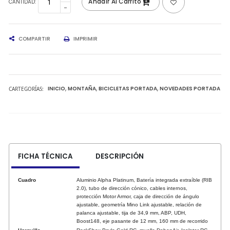
Añadir Al Carrito
CANTIDAD:
COMPARTIR
IMPRIMIR
CARTEGORÍAS:
INICIO
MONTAÑA
BICICLETAS PORTADA
NOVEDADES PORTADA
FICHA TÉCNICA
DESCRIPCIÓN
Cuadro
Aluminio Alpha Platinum, Batería integrada extraíble (RIB
2.0), tubo de dirección cónico, cables internos,
protección Motor Armor, caja de dirección de ángulo
ajustable, geometría Mino Link ajustable, relación de
palanca ajustable, tija de 34,9 mm, ABP, UDH,
Boost148, eje pasante de 12 mm, 160 mm de recorrido