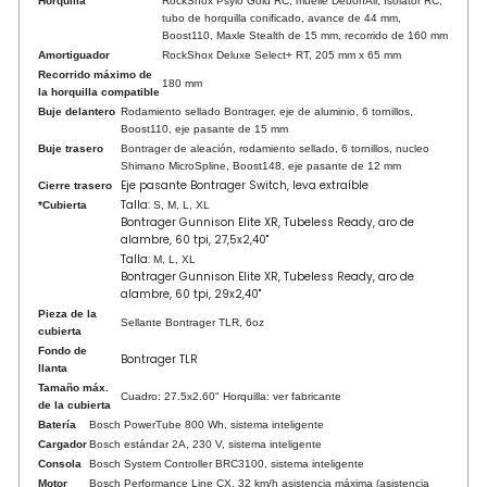
Horquilla
RockShox Psylo Gold RC, muelle DebonAir, Isolator RC,
tubo de horquilla conificado, avance de 44 mm,
Boost110, Maxle Stealth de 15 mm, recorrido de 160 mm
Amortiguador
RockShox Deluxe Select+ RT, 205 mm x 65 mm
Recorrido máximo de
180 mm
la horquilla compatible
Buje delantero
Rodamiento sellado Bontrager, eje de aluminio, 6 tornillos,
Boost110, eje pasante de 15 mm
Buje trasero
Bontrager de aleación, rodamiento sellado, 6 tornillos, nucleo
Shimano MicroSpline, Boost148, eje pasante de 12 mm
Eje pasante Bontrager Switch, leva extraíble
Cierre trasero
Talla:
*Cubierta
S, M, L, XL
Bontrager Gunnison Elite XR, Tubeless Ready, aro de
alambre, 60 tpi, 27,5x2,40"
Talla:
M, L, XL
Bontrager Gunnison Elite XR, Tubeless Ready, aro de
alambre, 60 tpi, 29x2,40"
Pieza de la
Sellante Bontrager TLR, 6oz
cubierta
Fondo de
Bontrager TLR
llanta
Tamaño máx.
Cuadro: 27.5x2.60" Horquilla: ver fabricante
de la cubierta
Batería
Bosch PowerTube 800 Wh, sistema inteligente
Cargador
Bosch estándar 2A, 230 V, sistema inteligente
Consola
Bosch System Controller BRC3100, sistema inteligente
Motor
Bosch Performance Line CX, 32 km/h asistencia máxima (asistencia