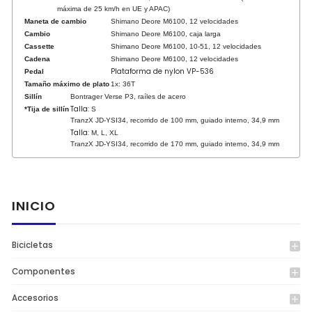
máxima de 25 km/h en UE y APAC)
Maneta de cambio
Shimano Deore M6100, 12 velocidades
Cambio
Shimano Deore M6100, caja larga
Cassette
Shimano Deore M6100, 10-51, 12 velocidades
Cadena
Shimano Deore M6100, 12 velocidades
Plataforma de nylon VP-536
Pedal
Tamaño máximo de plato
1x: 36T
Sillín
Bontrager Verse P3, raíles de acero
Talla:
*Tija de sillín
S
TranzX JD-YSI34, recorrido de 100 mm, guiado interno, 34,9 mm
Talla:
M, L, XL
TranzX JD-YSI34, recorrido de 170 mm, guiado interno, 34,9 mm
INICIO
Bicicletas
add
Componentes
add
Accesorios
add