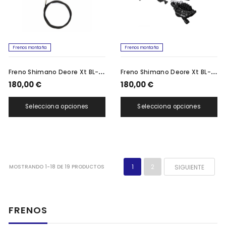
Frenos montaña
Frenos montaña
F
reno Shimano Deore Xt BL-M8100
F
reno Shimano Deore Xt BL-M8000 4 pistones
180,00 €
180,00 €
Selecciona opciones
Selecciona opciones
1
2
SIGUIENTE
MOSTRANDO 1-18 DE 19 PRODUCTOS
FRENOS