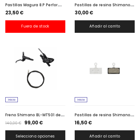
P
astillas Magura 8.P Performance para MT
P
astillas de resina Shimano J05A
23,50 €
30,00 €
Fuera de stock
Añadir al carrito
Inicio
Inicio
F
reno Shimano BL-MT501 de 4 pistones
P
astillas de resina Shimano G05A
99,00 €
16,50 €
140,00 €
Selecciona opciones
Añadir al carrito