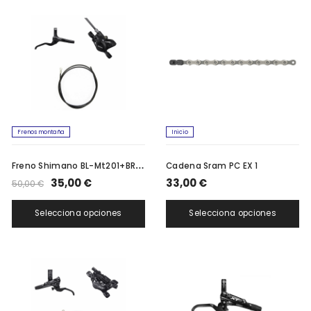
Frenos montaña
Inicio
F
reno Shimano BL-Mt201+BR-Mt200
Cadena Sram PC EX 1
35,00 €
33,00 €
50,00 €
Selecciona opciones
Selecciona opciones