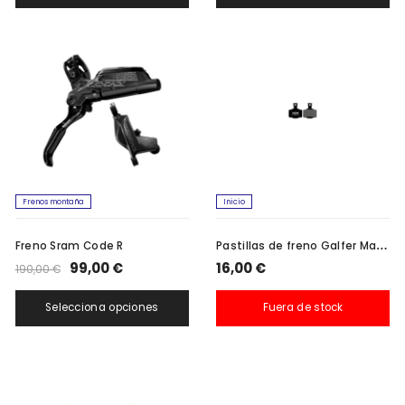
Frenos montaña
Inicio
P
astillas de freno Galfer Magura Mt2, Mt4, Mt6, Mt8
Freno Sram Code R
99,00 €
16,00 €
190,00 €
Selecciona opciones
Fuera de stock