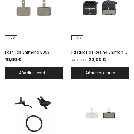
Inicio
Inicio
P
astillas de Resina Shimano H03A
Pastillas Shimano B05S
10,00 €
20,00 €
40,00 €
Añadir al carrito
Añadir al carrito