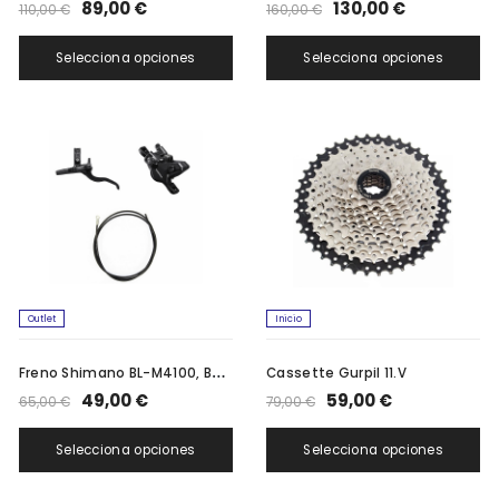
89,00 €
130,00 €
110,00 €
160,00 €
Selecciona opciones
Selecciona opciones
Outlet
Inicio
F
reno Shimano BL-M4100, BR-Mt410
Cassette Gurpil 11.V
49,00 €
59,00 €
65,00 €
79,00 €
Selecciona opciones
Selecciona opciones