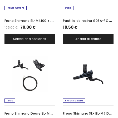
Frenos montaña
Inicio
F
reno Shimano BL-M4100 + BR-MT420 4 pistones
P
astilla de resina G05A-RX y muelle con pasador de aletas (par)
79,00 €
18,50 €
105,00 €
Selecciona opciones
Añadir al carrito
Inicio
Frenos montaña
F
reno Shimano Deore BL-M6100
F
reno Shimano SLX BL-M7100 + BR-M7120