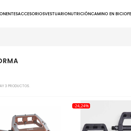
ONENTES
ACCESORIOS
VESTUARIO
NUTRICIÓN
CAMINO EN BICI
OF
ORMA
AY 3 PRODUCTOS.
-24,24%