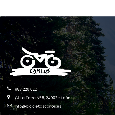
987 226 022
Cl. La Torre Nº 8, 24002 - León
info@bicicletascarlos.es