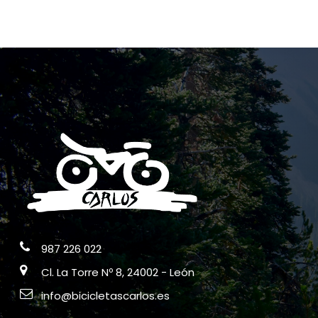
987 226 022
Cl. La Torre Nº 8, 24002 - León
info@bicicletascarlos.es