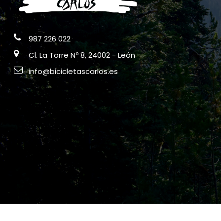
987 226 022
Cl. La Torre Nº 8, 24002 - León
info@bicicletascarlos.es