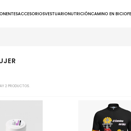
ONENTES
ACCESORIOS
VESTUARIO
NUTRICIÓN
CAMINO EN BICI
OF
UJER
AY 2 PRODUCTOS.