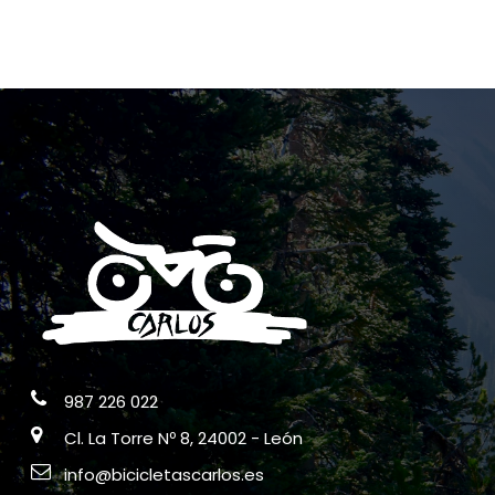
987 226 022
Cl. La Torre Nº 8, 24002 - León
info@bicicletascarlos.es