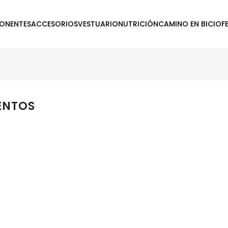
ONENTES
ACCESORIOS
VESTUARIO
NUTRICIÓN
CAMINO EN BICI
OF
ENTOS